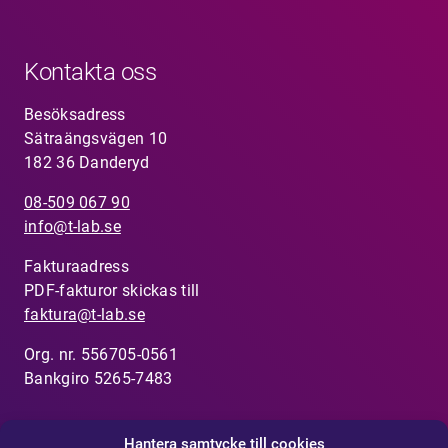
Kontakta oss
Besöksadress
Sätraängsvägen 10
182 36 Danderyd
08-509 067 90
info@t-lab.se
Fakturaadress
PDF-fakturor skickas till
faktura@t-lab.se
Org. nr. 556705-0561
Bankgiro 5265-7483
Hantera samtycke till cookies