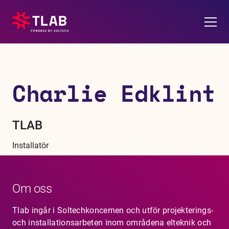
Om oss
Charlie Edklint
Våra tjänster
Soltech Energy
TLAB
Installatör
Kontakt
Karriär
Om oss
Pressrum
Tlab ingår i Soltechkoncernen och utför projekterings-
och installationsarbeten inom områdena elteknik och