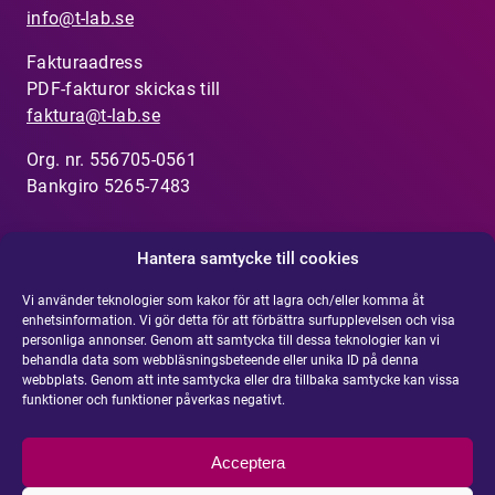
info@t-lab.se
Fakturaadress
PDF-fakturor skickas till
faktura@t-lab.se
Org. nr. 556705-0561
Bankgiro 5265-7483
Hantera samtycke till cookies
Visselblåsarfunktion
Vi använder teknologier som kakor för att lagra och/eller komma åt
enhetsinformation. Vi gör detta för att förbättra surfupplevelsen och visa
Har du uppmärksammat något som inte känns rätt?
personliga annonser. Genom att samtycka till dessa teknologier kan vi
behandla data som webbläsningsbeteende eller unika ID på denna
Rapportera din misstanke om oegentlighet här.
webbplats. Genom att inte samtycka eller dra tillbaka samtycke kan vissa
funktioner och funktioner påverkas negativt.
Integritetspolicy
Cookie policy
Acceptera