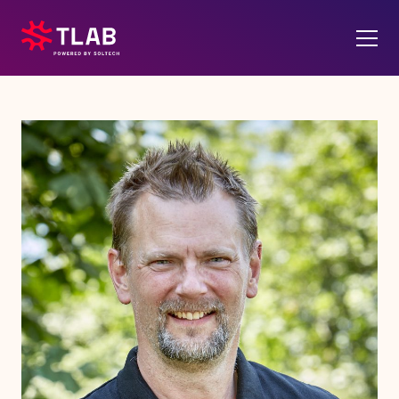
Om oss
Våra tjänster
Soltech Energy
Kontakt
Karriär
Pressrum