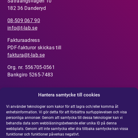
Sätraängsvägen 10
182 36 Danderyd
08-509 067 90
info@t-lab.se
Fakturaadress
PDF-fakturor skickas till
faktura@t-lab.se
Org. nr. 556705-0561
Bankgiro 5265-7483
Hantera samtycke till cookies
Visselblåsarfunktion
Vi använder teknologier som kakor för att lagra och/eller komma åt
enhetsinformation. Vi gör detta för att förbättra surfupplevelsen och visa
Har du uppmärksammat något som inte känns rätt?
personliga annonser. Genom att samtycka till dessa teknologier kan vi
behandla data som webbläsningsbeteende eller unika ID på denna
Rapportera din misstanke om oegentlighet här.
webbplats. Genom att inte samtycka eller dra tillbaka samtycke kan vissa
funktioner och funktioner påverkas negativt.
Integritetspolicy