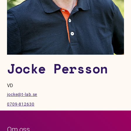
Jocke Persson
VD
jocke@t-lab.se
0709-812630
Om oss